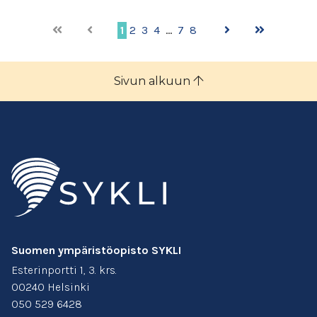
1
2
3
4
…
7
8
Sivun alkuun
Suomen ympäristöopisto SYKLI
Esterinportti 1, 3. krs.
00240 Helsinki
050 529 6428