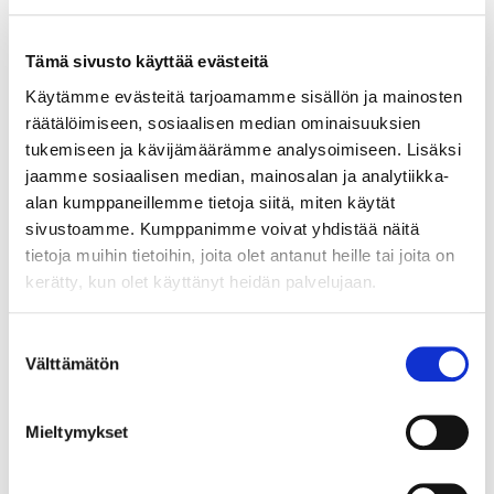
Ilmastonmuutosta hillitseviä vaikutuksia kuvaamaan on
kehitetty käsite hiilikädenjälki. Hiilikädenjälki onkin
Tämä sivusto käyttää evästeitä
yksinkertaisesti vastakohta hiilijalanjäljelle ja sitä
Käytämme evästeitä tarjoamamme sisällön ja mainosten
voidaan jälleen tarkastella joko yksilön tai yrityksen
räätälöimiseen, sosiaalisen median ominaisuuksien
näkökulmasta. Kädenjälki ei ole oman jalanjäljen tai
tukemiseen ja kävijämäärämme analysoimiseen. Lisäksi
omasta toiminnastasi aiheutuvien haittojen
jaamme sosiaalisen median, mainosalan ja analytiikka-
pienentämistä.
alan kumppaneillemme tietoja siitä, miten käytät
sivustoamme. Kumppanimme voivat yhdistää näitä
Lue lisää
tietoja muihin tietoihin, joita olet antanut heille tai joita on
kerätty, kun olet käyttänyt heidän palvelujaan.
Suostumuksen
Hiilijalanjälki
Välttämätön
valinta
Olet varmasti kuullut puhuttavan hiilijalanjäljestä.
Mieltymykset
Tuotteelle tai palvelulle voidaan laskea hiilijalanjälki. Se
tarkoittaa tuotteen tekemisen tai palvelun tuottamisen