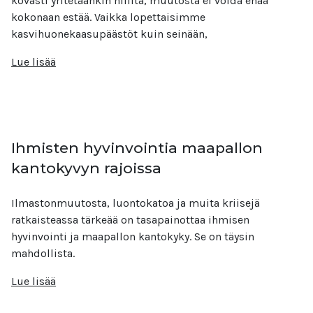
kovasti yritetäänkin hillitä, muutosta ei voida enää
kokonaan estää. Vaikka lopettaisimme
kasvihuonekaasupäästöt kuin seinään,
Lue lisää
Ihmisten hyvinvointia maapallon
kantokyvyn rajoissa
Ilmastonmuutosta, luontokatoa ja muita kriisejä
ratkaisteassa tärkeää on tasapainottaa ihmisen
hyvinvointi ja maapallon kantokyky. Se on täysin
mahdollista.
Lue lisää