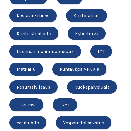
Kestävä kehitys
Kiertotalous
Kiinteistönhoito
Kyberturva
Luonnon monimuotoisuus
LYT
Matkailu
Puhtauspalveluala
Resurssiviisaus
Ruokapalveluala
TJ-kurssi
TYYT
Vesihuolto
Ympäristökasvatus