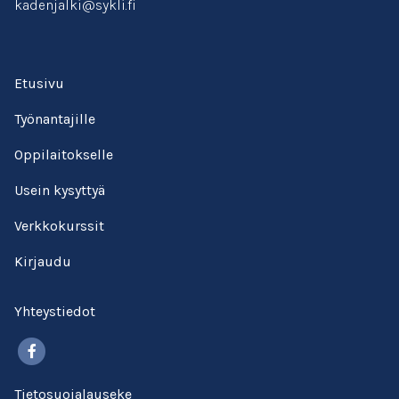
kadenjalki@sykli.fi
Etusivu
Työnantajille
Oppilaitokselle
Usein kysyttyä
Verkkokurssit
Kirjaudu
Yhteystiedot
Facebook
Tietosuojalauseke