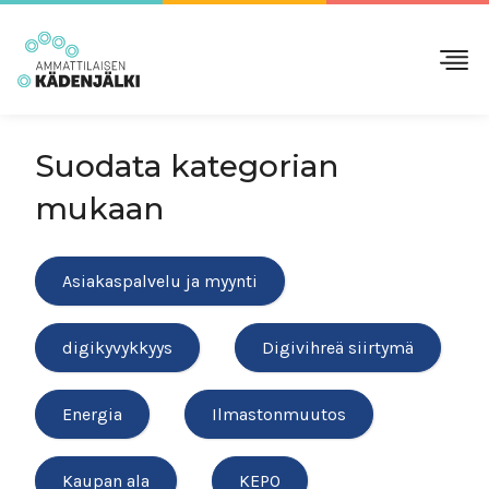
Suodata kategorian
mukaan
Asiakaspalvelu ja myynti
digikyvykkyys
Digivihreä siirtymä
Energia
Ilmastonmuutos
Kaupan ala
KEPO