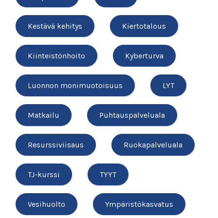
Kestävä kehitys
Kiertotalous
Kiinteistönhoito
Kyberturva
Luonnon monimuotoisuus
LYT
Matkailu
Puhtauspalveluala
Resurssiviisaus
Ruokapalveluala
TJ-kurssi
TYYT
Vesihuolto
Ympäristökasvatus