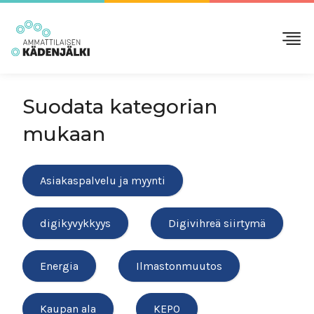
Suodata kategorian
mukaan
Asiakaspalvelu ja myynti
digikyvykkyys
Digivihreä siirtymä
Energia
Ilmastonmuutos
Kaupan ala
KEPO