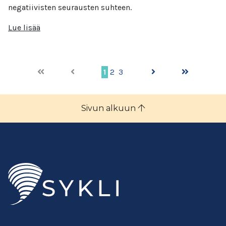
negatiivisten seurausten suhteen.
Lue lisää
1
2
3
Sivun alkuun