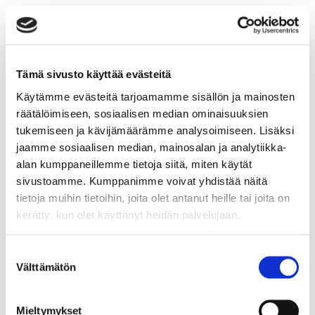
Kybermittari
Tämä sivusto käyttää evästeitä
Kyberturvallisuuden arviointi ja kehittäminen on
Käytämme evästeitä tarjoamamme sisällön ja mainosten
organisaatiossa jatkuva prosessi. Yksi keskeinen työkalu
räätälöimiseen, sosiaalisen median ominaisuuksien
tämän työn tueksi on Kyberturvallisuuskeskuksen
tukemiseen ja kävijämäärämme analysoimiseen. Lisäksi
Kybermittari. Työkalu, joka auttaa organisaatioita
jaamme sosiaalisen median, mainosalan ja analytiikka-
arvioimaan omaa kyberturvallisuutensa tilaa,
alan kumppaneillemme tietoja siitä, miten käytät
sivustoamme. Kumppanimme voivat yhdistää näitä
Lue lisää
tietoja muihin tietoihin, joita olet antanut heille tai joita on
kerätty, kun olet käyttänyt heidän palvelujaan.
Suostumuksen
Välttämätön
valinta
Kyberhyökkäyksestä toipuminen
Kyberhyökkäyksen jälkeen tärkein tavoite on palauttaa
Mieltymykset