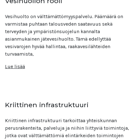
Vesihuollon rooli
Vesihuolto on välttämättömyyspalvelu. Päämäärä on
varmistaa puhtaan talousveden saatavuus sekä
terveyden ja ympäristönsuojelun kannalta
asianmukainen jätevesihuolto. Tämä edellyttää
vesivarojen hyvää hallintaa, raakavesilähteiden
turvaamista,
Lue lisää
Kriittinen infrastruktuuri
Kriittinen infrastruktuuri tarkoittaa yhteiskunnan
perusrakenteita, palveluja ja niihin liittyviä toimintoja,
jotka ovat välttämättömiä elintärkeiden toimintojen