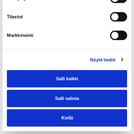
organisaation normaali toiminta mahdollisimman
nopeasti ja turvallisesti. Toipumisprosessi ei ole
Tilastot
pelkästään tekninen, vaan se vaatii myös hallinnollisia ja
viestinnällisiä toimia.
Markkinointi
Lue lisää
Näytä tiedot
Esimerkki riskien arvioinnista ja
Salli kaikki
hallinnasta
Salli valinta
Kuvitellaan yritys nimeltä Firmanen Oy, joka on
keskikokoinen ohjelmistoyritys. Firmanen haluaa
arvioida liiketoimintaansa turvallisuutta ja
Kiellä
kyberturvariskejä. Firmasella on muun muassa käytössä
verkkolevy, jotka käyttävät yrityksen asiakaspalvelu,