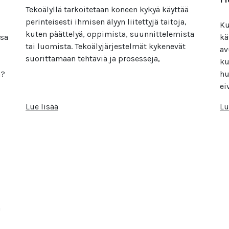
Tekoälyllä tarkoitetaan koneen kykyä käyttää
perinteisesti ihmisen älyyn liitettyjä taitoja,
Ku
kuten päättelyä, oppimista, suunnittelemista
ssa
kä
tai luomista. Tekoälyjärjestelmät kykenevät
av
suorittamaan tehtäviä ja prosesseja,
ku
a?
hu
ei
Lue lisää
Lu
a