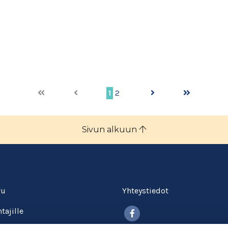
1
2
Sivun alkuun
vu
Yhteystiedot
Facebook
tajille