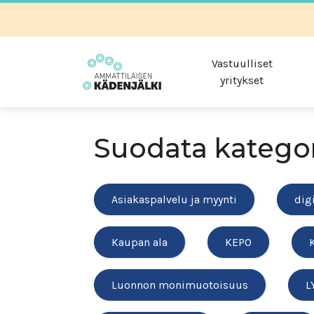
Vastuulliset
yritykset
Suodata katego
Asiakaspalvelu ja myynti
dig
Kaupan ala
KEPO
Luonnon monimuotoisuus
L