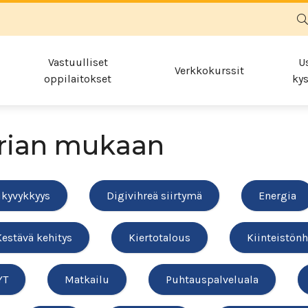
Vastuulliset
U
Verkkokurssit
oppilaitokset
kys
rian mukaan
ikyvykkyys
Digivihreä siirtymä
Energia
Kestävä kehitys
Kiertotalous
Kiinteistönh
YT
Matkailu
Puhtauspalveluala