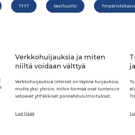
TYYT
Vesihuolto
Ympäristökasv
Verkkohuijauksia ja miten
T
niiltä voidaan välttyä
j
t
Verkkohuijauksia Internet on täynnä huijauksia,
Tu
e
mutta yksi yleisin, mihin törmää ovat tunteisiin
al
vetoavat yht'äkkiset ponnahdusilmoitukset,
Tr
Lue lisää
Lu