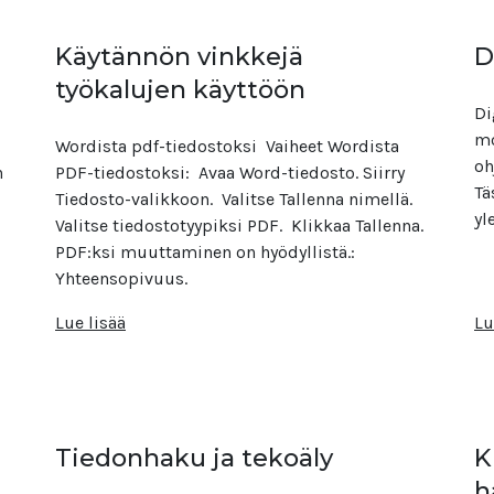
Käytännön vinkkejä
D
t
työkalujen käyttöön
Di
mo
Wordista pdf-tiedostoksi Vaiheet Wordista
oh
n
PDF-tiedostoksi:​ Avaa Word-tiedosto.​ Siirry
Tä
Tiedosto-valikkoon.​ Valitse Tallenna nimellä.​
yl
Valitse tiedostotyypiksi PDF.​ Klikkaa Tallenna.​
PDF:ksi muuttaminen on hyödyllistä.:
Yhteensopivuus.
Lue lisää
Lu
Tiedonhaku ja tekoäly
K
h