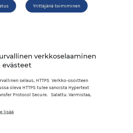
atus
Yrittäjänä toimiminen
urvallinen verkkoselaaminen
a evästeet
rvallinen selaus, HTTPS Verkko-osoitteen
ussa oleva HTTPS tulee sanoista Hypertext
ansfer Protocol Secure. ​ Salattu. Varmistaa,
e lisää