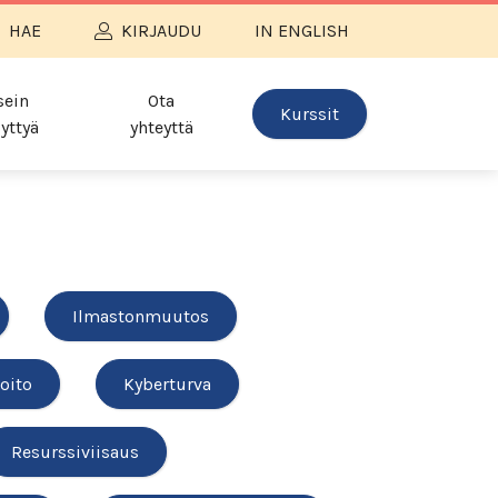
HAE
KIRJAUDU
IN ENGLISH
sein
Ota
Kurssit
yttyä
yhteyttä
Ilmastonmuutos
oito
Kyberturva
Resurssiviisaus