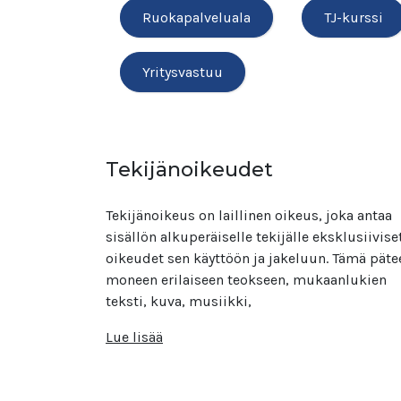
Ruokapalveluala
TJ-kurssi
Yritysvastuu
Tekijänoikeudet
Tekijänoikeus on laillinen oikeus, joka antaa
sisällön alkuperäiselle tekijälle eksklusiivise
oikeudet sen käyttöön ja jakeluun. Tämä päte
moneen erilaiseen teokseen, mukaanlukien
teksti, kuva, musiikki,
Lue lisää