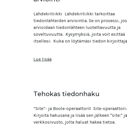
Lähdekritiikki Lähdekritiikki tarkoittaa
tiedonlähteiden arviointia. Se on prosessi, jo
arvioidaan tiedonlähteen luotettavuutta ja
soveltuvuutta. Kysymyksiä, joita voit esittää
itsellesi: Kuka on löytämäsi tiedon kirjoittaj
Lue lisää
Tehokas tiedonhaku
”Site”- ja Boole-operaattorit Site-operaattori:
Kirjoita hakusana ja lisää sen jälkeen "site:" j
verkkosivusto, jolta haluat hakea tietoa.​