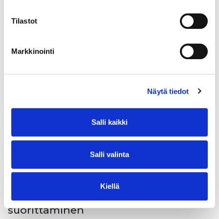
Tilastot
Omat lähtökohtasi
Markkinointi
Omat lähtökohtasi Kunkin opiskelijan polku on
yksilöllinen. Jokaisen opiskelijan henkilökohtaisessa
osaamisen kehittämissuunnitelmassa (HOKS)
Näytä tiedot
huomioidaan aiempi osaaminen, omat
oppimistavoitteet ja organisaation kehittämistarpeet
sekä osaamisen yksilölliset hankkimistavat.
Salli kaikki
Lue lisää
Salli valinta
Kiellä
Tutkinnon tai osatutkinnon
suorittaminen