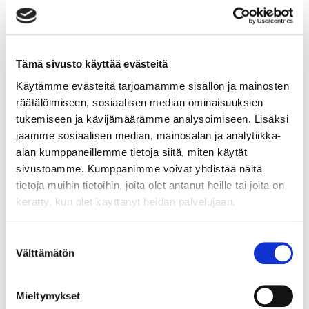
sertifioitava laatu-,
Lue lisää
Tämä sivusto käyttää evästeitä
Käytämme evästeitä tarjoamamme sisällön ja mainosten
räätälöimiseen, sosiaalisen median ominaisuuksien
tukemiseen ja kävijämäärämme analysoimiseen. Lisäksi
Organisaatiosi lähtötilanne ja
jaamme sosiaalisen median, mainosalan ja analytiikka-
kehittämistarpeet
alan kumppaneillemme tietoja siitä, miten käytät
sivustoamme. Kumppanimme voivat yhdistää näitä
Organisaatiosi lähtötilanne ja kehittämistarpeet
tietoja muihin tietoihin, joita olet antanut heille tai joita on
Organisaatiosi strategia, tavoitteet ja toimintatavat
kerätty, kun olet käyttänyt heidän palvelujaan.
vaikuttavat paljon siihen, minkälaisista lähtökohdista
lähdet kehittämään laatu-, ympäristö-, turvallisuus- tai
Suostumuksen
vastuullisuusjärjestelmää tai -ohjelmaa.
Välttämätön
valinta
Lue lisää
Mieltymykset