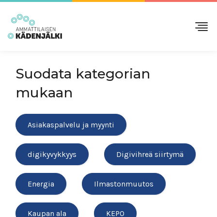
Suodata kategorian
mukaan
Asiakaspalvelu ja myynti
digikyvykkyys
Digivihreä siirtymä
Energia
Ilmastonmuutos
Kaupan ala
KEPO