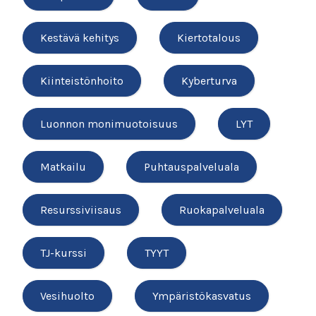
Kestävä kehitys
Kiertotalous
Kiinteistönhoito
Kyberturva
Luonnon monimuotoisuus
LYT
Matkailu
Puhtauspalveluala
Resurssiviisaus
Ruokapalveluala
TJ-kurssi
TYYT
Vesihuolto
Ympäristökasvatus