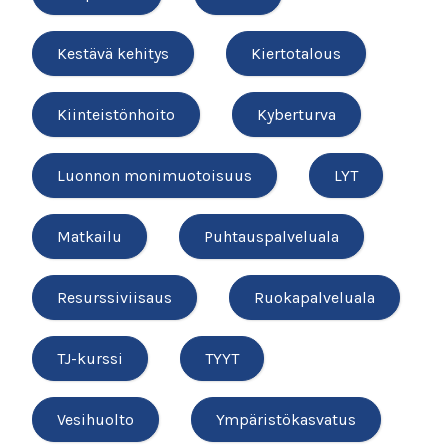
Kestävä kehitys
Kiertotalous
Kiinteistönhoito
Kyberturva
Luonnon monimuotoisuus
LYT
Matkailu
Puhtauspalveluala
Resurssiviisaus
Ruokapalveluala
TJ-kurssi
TYYT
Vesihuolto
Ympäristökasvatus