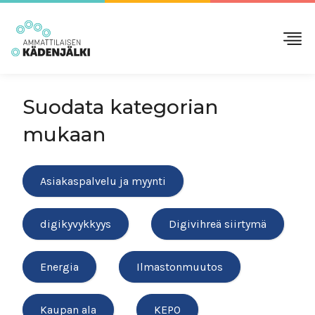
Suodata kategorian
mukaan
Asiakaspalvelu ja myynti
digikyvykkyys
Digivihreä siirtymä
Energia
Ilmastonmuutos
Kaupan ala
KEPO