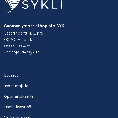
Suomen ympäristöopisto SYKLI
Esterinportti 1, 3. krs.
00240 Helsinki
050 529 6428
kadenjalki@sykli.fi
Etusivu
Työnantajille
Oppilaitokselle
Usein kysyttyä
Verkkokurssit