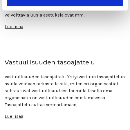
huolehtimiseen ohjaavilla säädöksillä, direktiiveillä ja
standardeilla. Tällaisia erityisesti suuria yrityksiä
velvoittavia uusia asetuksia ovat mm.
Lue lisää
Vastuullisuuden tasoajattelu
Vastuullisuuden tasoajattelu Yritysvastuun tasoajattelun
avulla voidaan tarkastella sitä, miten eri organisaatiot
suhtautuvat vastuullisuuteen tai millä tasolla oma
organisaatio on vastuullisuuden edistämisessä.
Tasoajattelu auttaa ymmärtämään,
Lue lisää