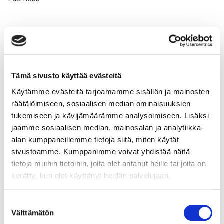
Toimintaympäristön muutos ja
sidosryhmien odotukset ohjaavat
Tämä sivusto käyttää evästeitä
vastuullisuuteen
Käytämme evästeitä tarjoamamme sisällön ja mainosten
räätälöimiseen, sosiaalisen median ominaisuuksien
Toimintaympäristön muutos ja sidosryhmien odotukset
tukemiseen ja kävijämäärämme analysoimiseen. Lisäksi
ohjaavat vastuullisuuteen Organisaatioita ohjaa
jaamme sosiaalisen median, mainosalan ja analytiikka-
vastuullisuuteen toimintaympäristön muutokset. Samat
alan kumppaneillemme tietoja siitä, miten käytät
muutokset vaikuttavat myös sidosryhmien odotuksiin.
sivustoamme. Kumppanimme voivat yhdistää näitä
tietoja muihin tietoihin, joita olet antanut heille tai joita on
Lue lisää
kerätty, kun olet käyttänyt heidän palvelujaan.
Suostumuksen
Välttämätön
valinta