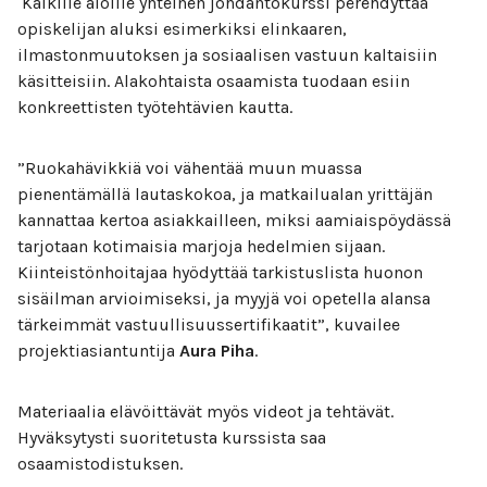
Kaikille aloille yhteinen johdantokurssi perehdyttää
opiskelijan aluksi esimerkiksi elinkaaren,
ilmastonmuutoksen ja sosiaalisen vastuun kaltaisiin
käsitteisiin. Alakohtaista osaamista tuodaan esiin
konkreettisten työtehtävien kautta.
”Ruokahävikkiä voi vähentää muun muassa
pienentämällä lautaskokoa, ja matkailualan yrittäjän
kannattaa kertoa asiakkailleen, miksi aamiaispöydässä
tarjotaan kotimaisia marjoja hedelmien sijaan.
Kiinteistönhoitajaa hyödyttää tarkistuslista huonon
sisäilman arvioimiseksi, ja myyjä voi opetella alansa
tärkeimmät vastuullisuussertifikaatit”, kuvailee
projektiasiantuntija
Aura Piha
.
Materiaalia elävöittävät myös videot ja tehtävät.
Hyväksytysti suoritetusta kurssista saa
osaamistodistuksen.