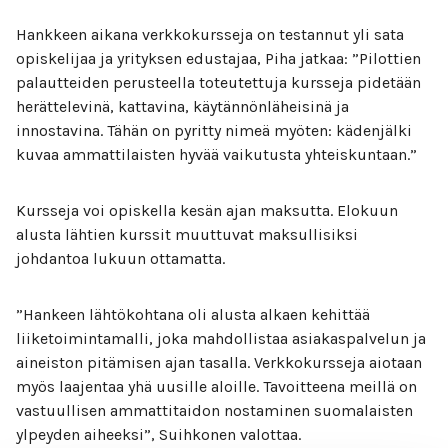
Hankkeen aikana verkkokursseja on testannut yli sata
opiskelijaa ja yrityksen edustajaa, Piha jatkaa: ”Pilottien
palautteiden perusteella toteutettuja kursseja pidetään
herättelevinä, kattavina, käytännönläheisinä ja
innostavina. Tähän on pyritty nimeä myöten: kädenjälki
kuvaa ammattilaisten hyvää vaikutusta yhteiskuntaan.”
Kursseja voi opiskella kesän ajan maksutta. Elokuun
alusta lähtien kurssit muuttuvat maksullisiksi
johdantoa lukuun ottamatta.
”Hankeen lähtökohtana oli alusta alkaen kehittää
liiketoimintamalli, joka mahdollistaa asiakaspalvelun ja
aineiston pitämisen ajan tasalla. Verkkokursseja aiotaan
myös laajentaa yhä uusille aloille. Tavoitteena meillä on
vastuullisen ammattitaidon nostaminen suomalaisten
ylpeyden aiheeksi”, Suihkonen valottaa.