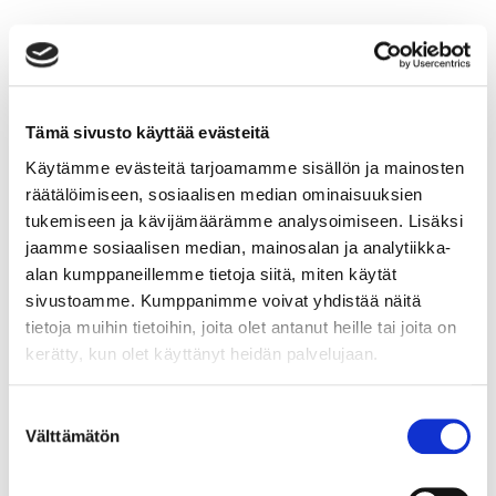
Hanketta on rahoittanut Hämeen ELY-keskus.
Oppimisalustan toteutti SYKLI yhteistyössä digitoimisto
JCO Digitalin kanssa.
Tämä sivusto käyttää evästeitä
Lisätietoja:
Käytämme evästeitä tarjoamamme sisällön ja mainosten
Projektipäällikkö Päivi Suihkonen, SYKLI, p. 050 453
räätälöimiseen, sosiaalisen median ominaisuuksien
3802, paivi.suihkonen@sykli.fi
tukemiseen ja kävijämäärämme analysoimiseen. Lisäksi
Projektiasiantuntija Aura Piha, SYKLI, 050 464 2696, p.
jaamme sosiaalisen median, mainosalan ja analytiikka-
aura.piha@sykli.fi
alan kumppaneillemme tietoja siitä, miten käytät
Laatu- ja hankejohtaja Pekka Selenius, Perho
sivustoamme. Kumppanimme voivat yhdistää näitä
Liiketalousopisto, p. 040 060 2516,
tietoja muihin tietoihin, joita olet antanut heille tai joita on
pekka.selenius@perho.fi
kerätty, kun olet käyttänyt heidän palvelujaan.
Tutkijatohtori Juho-Pekka Virtanen, Aalto-yliopisto, p.
050 405 7791, juho-pekka.virtanen@aalto.fi
Suostumuksen
Välttämätön
valinta