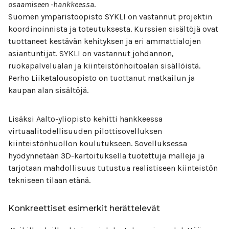
osaamiseen -hankkeessa
.
Suomen ympäristöopisto SYKLI on vastannut projektin
koordinoinnista ja toteutuksesta. Kurssien sisältöjä ovat
tuottaneet kestävän kehityksen ja eri ammattialojen
asiantuntijat. SYKLI on vastannut johdannon,
ruokapalvelualan ja kiinteistönhoitoalan sisällöistä.
Perho Liiketalousopisto on tuottanut matkailun ja
kaupan alan sisältöjä.
Lisäksi Aalto-yliopisto kehitti hankkeessa
virtuaalitodellisuuden pilottisovelluksen
kiinteistönhuollon koulutukseen. Sovelluksessa
hyödynnetään 3D-kartoituksella tuotettuja malleja ja
tarjotaan mahdollisuus tutustua realistiseen kiinteistön
tekniseen tilaan etänä.
Konkreettiset esimerkit herättelevät