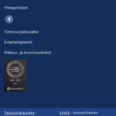
Yhteystiedot
Facebook
Tietosuojalauseke
Evästekäytäntö
Maksu- ja toimitusehdot
Tietosuojalauseke
-
Sykli.fi
- Ammattilaisen