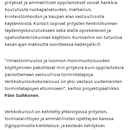
yritykset ja ammatilliset oppilaitokset voivat hankkia
koulutusta ruokapalveluiden, matkailun,
kiinteistönhoidon ja kaupan alan vastuullisista
käytännöistä. Kurssit sopivat yritysten henkilökunnan
täydennyskoulutukseen sekä alalle opiskelevien ja
opetushenkilökunnan käyttöön. Kursseihin voi tutustua
kesän ajan maksutta osoitteessa kadenjalki.fi.
”Ilmastonmuutos ja luonnon monimuotoisuuden
köyhtyminen pakottavat niin yrityksiä kuin oppilaitoksia
painottamaan vastuullisia toimintatapoja.
Verkkokurssikokonaisuus on yksi vastaus uudenlaisten
toimintatapojen etsimiseen”, kertoo projektipäällikkö
Päivi Suihkonen
.
Verkkokurssit on kehitetty yhteistyössä yritysten,
toimialaliittojen ja ammatillisten opettajien kanssa
Digioppimisella kiertotalous- ja kestävän kehityksen