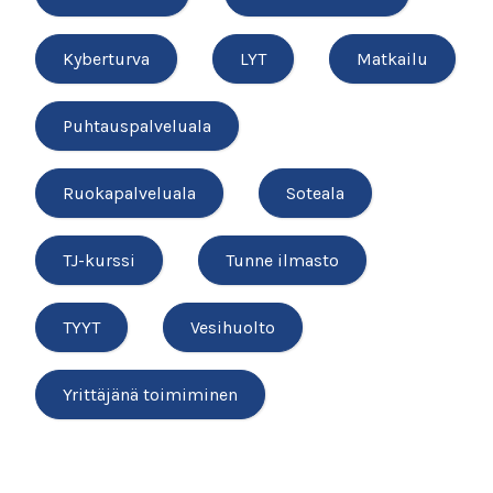
Kyberturva
LYT
Matkailu
Puhtauspalveluala
Ruokapalveluala
Soteala
TJ-kurssi
Tunne ilmasto
TYYT
Vesihuolto
Yrittäjänä toimiminen