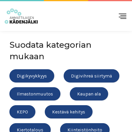
Suodata kategorian
mukaan
Digikyvykkyys
Digivihreä siirtymä
Ilmastonmuutos
Kaupan ala
KEPO
Kestävä kehitys
Kiertotalous
Kiinteistönhoito