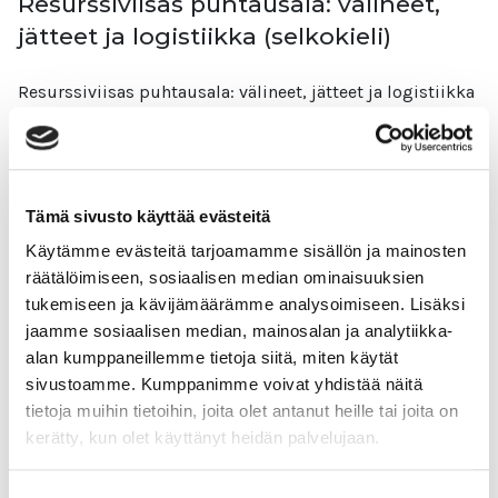
Resurssiviisas puhtausala: välineet,
jätteet ja logistiikka (selkokieli)
Resurssiviisas puhtausala: välineet, jätteet ja logistiikka
Edellisissä moduuleissa olemme tutustuneet siihen,
miten energiaa, vettä ja siivousaineita käytetään
resurssiviisaasti eli säästäväisesti. Tässä moduulissa
opit välineiden,
Tämä sivusto käyttää evästeitä
Lue lisää
Käytämme evästeitä tarjoamamme sisällön ja mainosten
räätälöimiseen, sosiaalisen median ominaisuuksien
tukemiseen ja kävijämäärämme analysoimiseen. Lisäksi
jaamme sosiaalisen median, mainosalan ja analytiikka-
alan kumppaneillemme tietoja siitä, miten käytät
Johdanto vastuulliseen puhtausalaan
sivustoamme. Kumppanimme voivat yhdistää näitä
(selkokieli)
tietoja muihin tietoihin, joita olet antanut heille tai joita on
kerätty, kun olet käyttänyt heidän palvelujaan.
Johdanto vastuulliseen puhtausalaan Muistatko vielä,
mitä ”Johdanto kestävään kehitykseen” -kurssilla opit?