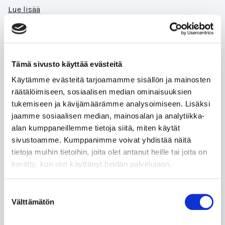
Lue lisää
Tämä sivusto käyttää evästeitä
Feedback for Mitä kiertotalous
Käytämme evästeitä tarjoamamme sisällön ja mainosten
tarkoittaa käytännössä
räätälöimiseen, sosiaalisen median ominaisuuksien
tukemiseen ja kävijämäärämme analysoimiseen. Lisäksi
Pohdinnoissa pyydetään miettimään tekoälyn
jaamme sosiaalisen median, mainosalan ja analytiikka-
mahdollisuuksia kiertotaloudessa. Lähtöoletuksena on,
alan kumppaneillemme tietoja siitä, miten käytät
että lukija tuntee tekoälyn mahdollisuudet ja kaiken
sivustoamme. Kumppanimme voivat yhdistää näitä
mihin sillä pystyy. Kurssin sisältö keskittyy
tietoja muihin tietoihin, joita olet antanut heille tai joita on
kiertotalouteen,
kerätty, kun olet käyttänyt heidän palvelujaan.
Lue lisää
Suostumuksen
Välttämätön
valinta