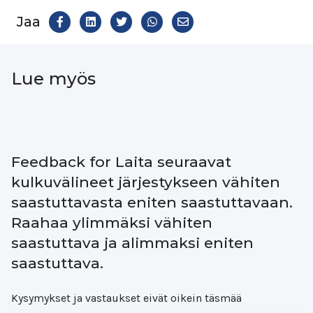
Jaa
Share
Jaa
Jaa
Share
Jaa
Facekookiin
on
Twitteriin
WhatsAppiin
on
LinkedIn
Email
Lue myös
Feedback for Laita seuraavat
kulkuvälineet järjestykseen vähiten
saastuttavasta eniten saastuttavaan.
Raahaa ylimmäksi vähiten
saastuttava ja alimmaksi eniten
saastuttava.
Kysymykset ja vastaukset eivät oikein täsmää