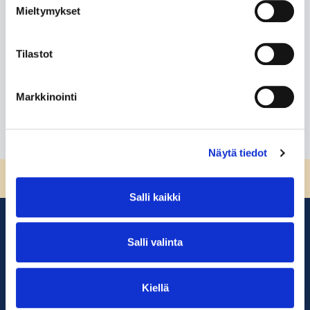
Mieltymykset
Feedback for
Tilastot
-
Lue lisää
Markkinointi
Näytä tiedot
Sivun alkuun
Salli kaikki
Salli valinta
Kiellä