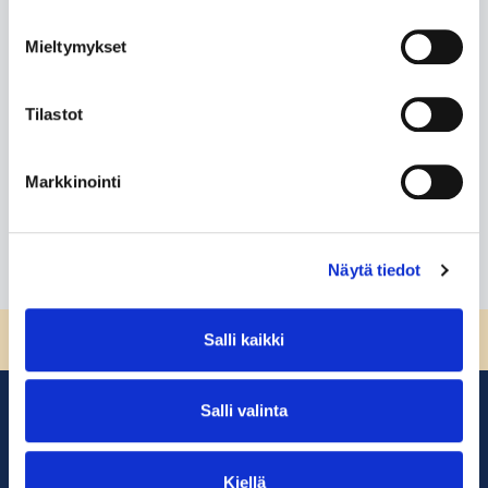
Mieltymykset
Feedback for
Tilastot
-
Markkinointi
Lue lisää
Näytä tiedot
Sivun alkuun
Salli kaikki
Salli valinta
Kiellä