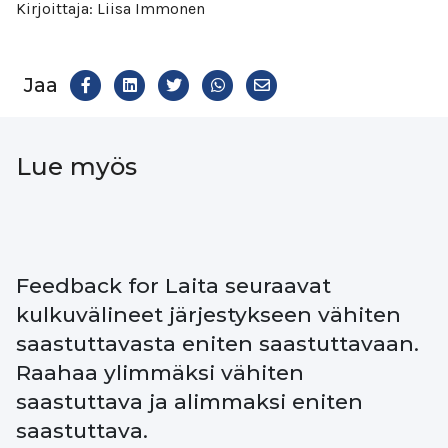
Kirjoittaja: Liisa Immonen
Jaa
Share
Jaa
Jaa
Share
Jaa
Facekookiin
on
Twitteriin
WhatsAppiin
on
LinkedIn
Email
Lue myös
Feedback for Laita seuraavat
kulkuvälineet järjestykseen vähiten
saastuttavasta eniten saastuttavaan.
Raahaa ylimmäksi vähiten
saastuttava ja alimmaksi eniten
saastuttava.