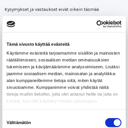
Kysymykset ja vastaukset eivät oikein täsmää
Lue lisää
Tämä sivusto käyttää evästeitä
Käytämme evästeitä tarjoamamme sisällön ja mainosten
Feedback for Mitä kiertotalous
räätälöimiseen, sosiaalisen median ominaisuuksien
tarkoittaa käytännössä
tukemiseen ja kävijämäärämme analysoimiseen. Lisäksi
jaamme sosiaalisen median, mainosalan ja analytiikka-
Pohdinnoissa pyydetään miettimään tekoälyn
alan kumppaneillemme tietoja siitä, miten käytät
mahdollisuuksia kiertotaloudessa. Lähtöoletuksena on,
sivustoamme. Kumppanimme voivat yhdistää näitä
että lukija tuntee tekoälyn mahdollisuudet ja kaiken
tietoja muihin tietoihin, joita olet antanut heille tai joita on
mihin sillä pystyy. Kurssin sisältö keskittyy
kerätty, kun olet käyttänyt heidän palvelujaan.
kiertotalouteen,
Suostumuksen
Lue lisää
Välttämätön
valinta