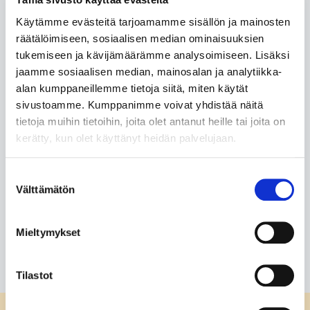
Feedback for
Käytämme evästeitä tarjoamamme sisällön ja mainosten
räätälöimiseen, sosiaalisen median ominaisuuksien
-
tukemiseen ja kävijämäärämme analysoimiseen. Lisäksi
Lue lisää
jaamme sosiaalisen median, mainosalan ja analytiikka-
alan kumppaneillemme tietoja siitä, miten käytät
sivustoamme. Kumppanimme voivat yhdistää näitä
tietoja muihin tietoihin, joita olet antanut heille tai joita on
kerätty, kun olet käyttänyt heidän palvelujaan.
Feedback for
Suostumuksen
.
Välttämätön
valinta
Lue lisää
Mieltymykset
Tilastot