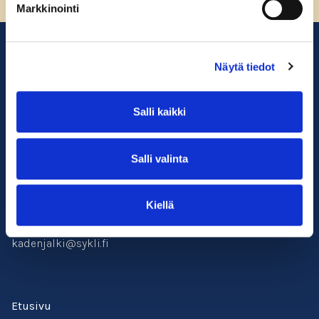
Sivun alkuun
Markkinointi
Näytä tiedot
Salli kaikki
Salli valinta
Suomen ympäristöopisto SYKLI
Esterinportti 1, 3. krs.
Kiellä
00240 Helsinki
050 529 6428
kadenjalki@sykli.fi
Etusivu