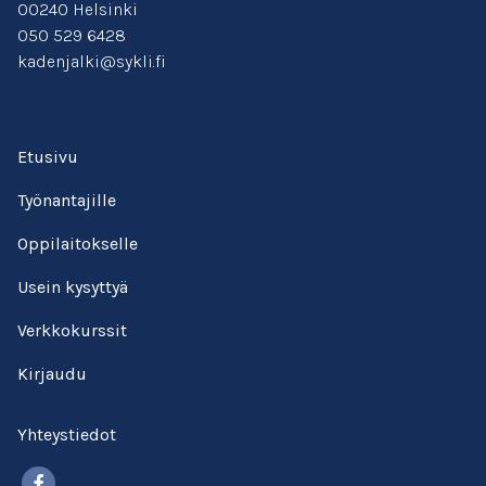
00240 Helsinki
050 529 6428
kadenjalki@sykli.fi
Etusivu
Työnantajille
Oppilaitokselle
Usein kysyttyä
Verkkokurssit
Kirjaudu
Yhteystiedot
Facebook