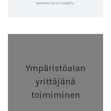
Tämä kurssi on suljettu
Ympäristöalan
yrittäjänä
toimiminen