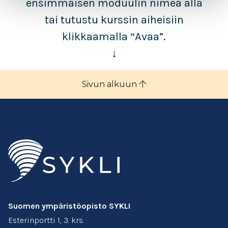
ensimmäisen moduulin nimeä alla
tai tutustu kurssin aiheisiin
klikkaamalla “Avaa”.
↓
Sivun alkuun
Suomen ympäristöopisto SYKLI
Esterinportti 1, 3. krs.