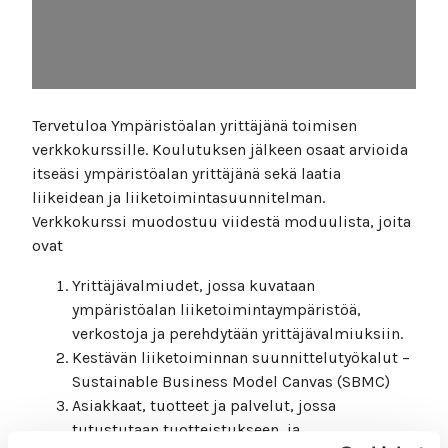
Tervetuloa Ympäristöalan yrittäjänä toimisen
verkkokurssille. Koulutuksen jälkeen osaat arvioida
itseäsi ympäristöalan yrittäjänä sekä laatia
liikeidean ja liiketoimintasuunnitelman.
Verkkokurssi muodostuu viidestä moduulista, joita
ovat
Yrittäjävalmiudet, jossa kuvataan
ympäristöalan liiketoimintaympäristöä,
verkostoja ja perehdytään yrittäjävalmiuksiin.
Kestävän liiketoiminnan suunnittelutyökalut –
Sustainable Business Model Canvas (SBMC)
Asiakkaat, tuotteet ja palvelut, jossa
tutustutaan tuotteistukseen ja