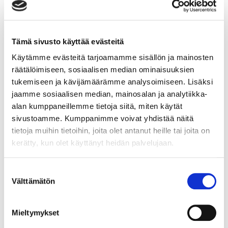
palvelumuotoiluun.
Yrityksen toiminta, jossa käsitellään
perustamista ja hallintoa.
Markkinointi
Tämä sivusto käyttää evästeitä
Ympäristöalan yrittäjänä toimimisen
Käytämme evästeitä tarjoamamme sisällön ja mainosten
osatutkinnon suorittamisen kriteerit
räätälöimiseen, sosiaalisen median ominaisuuksien
tukemiseen ja kävijämäärämme analysoimiseen. Lisäksi
Lopuksi pääset lataamaan osaamistodistuksen
jaamme sosiaalisen median, mainosalan ja analytiikka-
verkkokurssin suorittamisesta.
alan kumppaneillemme tietoja siitä, miten käytät
Voit myös kuunnella kurssin oppitunnit sivun
sivustoamme. Kumppanimme voivat yhdistää näitä
vasemmasta ylälaidasta löytyvällä työkalulla.
tietoja muihin tietoihin, joita olet antanut heille tai joita on
kerätty, kun olet käyttänyt heidän palvelujaan.
Toteutus, tehtävät ja
Suostumuksen
osaamisen osoittaminen
Välttämätön
valinta
Osoitat ammattitaitosi näytössä laatimallasi tai
Mieltymykset
päivitetyllä ympäristöalan yrityksen