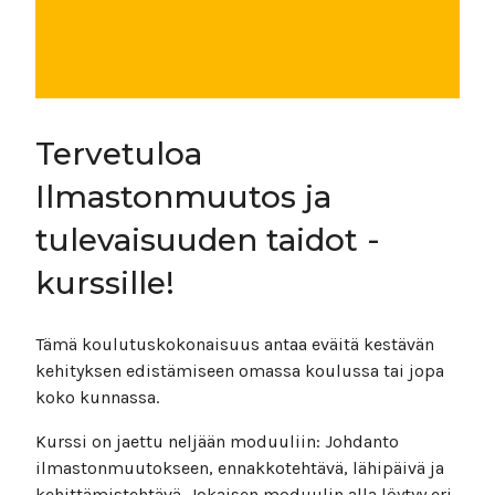
Tervetuloa
Ilmastonmuutos ja
tulevaisuuden taidot -
kurssille!
Tämä koulutuskokonaisuus antaa eväitä kestävän
kehityksen edistämiseen omassa koulussa tai jopa
koko kunnassa.
Kurssi on jaettu neljään moduuliin: Johdanto
ilmastonmuutokseen, ennakkotehtävä, lähipäivä ja
kehittämistehtävä. Jokaisen moduulin alla löytyy eri