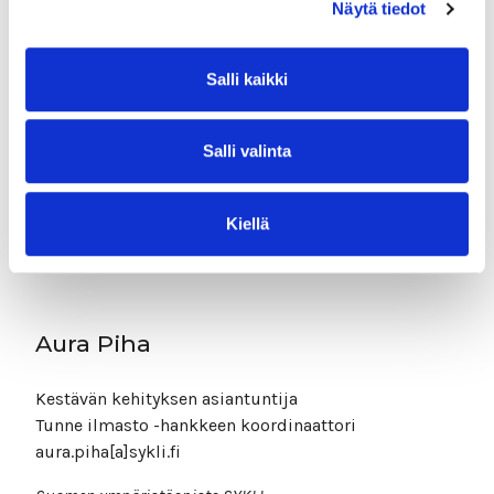
Näytä tiedot
Salli kaikki
Pinja Sipari
Salli valinta
Ympäristökasvatuksen asiantuntija
Tunne ilmasto -luentojen ja -tehtävien laatija
Kiellä
Biologian ja maantiedon opettajien liitto BMOL Ry
Aura Piha
Kestävän kehityksen asiantuntija
Tunne ilmasto -hankkeen koordinaattori
aura.piha[a]sykli.fi