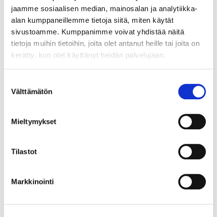
koulussa tällä hetkellä, muitakin mahdollisuuksia
jaamme sosiaalisen median, mainosalan ja analytiikka-
on. Tästä lisätietoja Kehittämistehtävä-moduulissa.
alan kumppaneillemme tietoja siitä, miten käytät
Halutessasi saat myös ohjausta kehittämistehtävän
sivustoamme. Kumppanimme voivat yhdistää näitä
tekemiseen Aura Pihalta.
tietoja muihin tietoihin, joita olet antanut heille tai joita on
kerätty, kun olet käyttänyt heidän palvelujaan.
Suostumuksen
Tämän kurssin jälkeen:
Välttämätön
valinta
Ymmärrät, mitä kaikkea ilmastonmuutos
Mieltymykset
ilmiönä pitää sisällään.
Tiedät, mitä tulevaisuudentutkimus ja
tulevaisuuslukutaito pitävät sisällään.
Tilastot
Saat ideoita ja ajatuksia, kuinka tulevaisuuden
taitoja voi opetella ja opettaa.
Markkinointi
Ymmärrät, miksi tunne- ja
vuorovaikutustaidot ovat tärkeitä
tulevaisuuden taitoja.