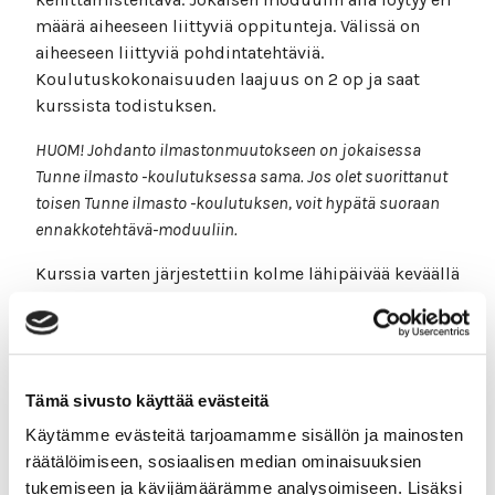
määrä aiheeseen liittyviä oppitunteja. Välissä on
aiheeseen liittyviä pohdintatehtäviä.
Koulutuskokonaisuuden laajuus on 2 op ja saat
kurssista todistuksen.
HUOM! Johdanto ilmastonmuutokseen on jokaisessa
Tunne ilmasto -koulutuksessa sama. Jos olet suorittanut
toisen Tunne ilmasto -koulutuksen, voit hypätä suoraan
ennakkotehtävä-moduuliin.
Kurssia varten järjestettiin kolme lähipäivää keväällä
2021 ja lisäksi järjestetään kaksi lähipäivää lisää
syksyllä 2021. Kurssin voi kuitenkin käydä myös
täysin itsenäisesti verkossa.
Kehittämistehtävä
Tämä sivusto käyttää evästeitä
Käytämme evästeitä tarjoamamme sisällön ja mainosten
Kehittämistehtävän voit tehdä omassa koulussasi
räätälöimiseen, sosiaalisen median ominaisuuksien
haluamassasi aikataulussa. Mikäli et ole töissä
tukemiseen ja kävijämäärämme analysoimiseen. Lisäksi