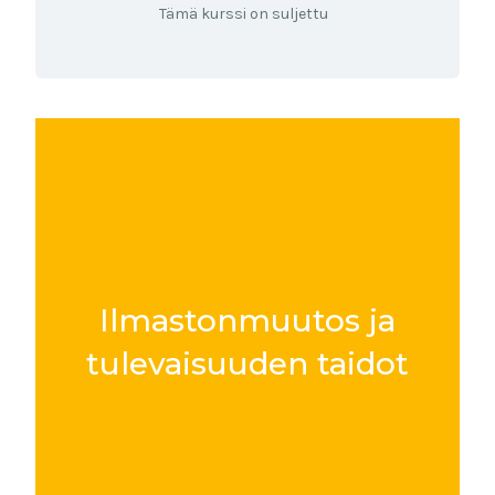
Tämä kurssi on suljettu
Ilmastonmuutos ja
tulevaisuuden taidot