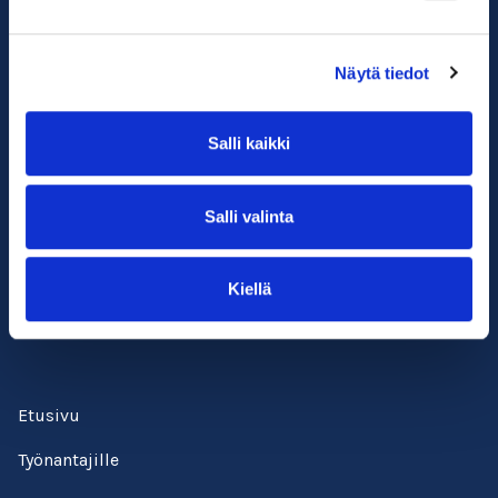
Näytä tiedot
Salli kaikki
Suomen ympäristöopisto SYKLI
Salli valinta
Esterinportti 1, 3. krs.
00240 Helsinki
Kiellä
050 529 6428
kadenjalki@sykli.fi
Etusivu
Työnantajille