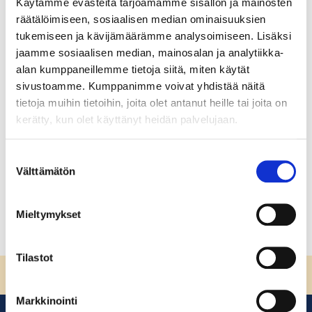
Käytämme evästeitä tarjoamamme sisällön ja mainosten
Digikyvykkyyden edistäminen
räätälöimiseen, sosiaalisen median ominaisuuksien
työyhteisössä
tukemiseen ja kävijämäärämme analysoimiseen. Lisäksi
jaamme sosiaalisen median, mainosalan ja analytiikka-
Digikyvykkyyden edistäminen työyhteisössä Tervetuloa
alan kumppaneillemme tietoja siitä, miten käytät
opiskelemaan aihetta Digikyvykkyyden edistäminen
sivustoamme. Kumppanimme voivat yhdistää näitä
työyhteisössä. Tällä kurssilla opit, mitä datalla ja
tietoja muihin tietoihin, joita olet antanut heille tai joita on
digitalisaatiolla tarkoitetaan ja kuinka voit työ- ja
kerätty, kun olet käyttänyt heidän palvelujaan.
elinkeinoelämässä hyödyntää tietoa eettisesti ja
turvallisesti.
Suostumuksen
Välttämätön
valinta
Lue lisää
Mieltymykset
Tilastot
Sivun alkuun
Markkinointi