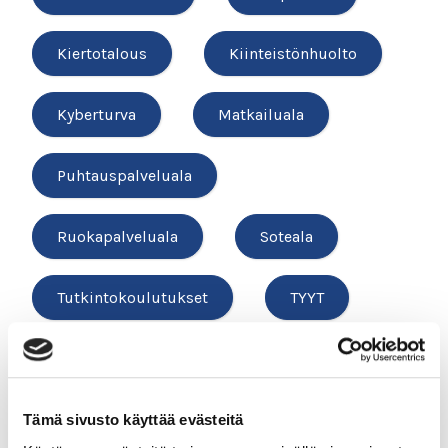
Kiertotalous
Kiinteistönhuolto
Kyberturva
Matkailuala
Puhtauspalveluala
Ruokapalveluala
Soteala
Tutkintokoulutukset
TYYT
Vesihuolto
Tämä sivusto käyttää evästeitä