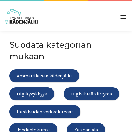
Suodata kategorian
mukaan
Ammattilaisen kädenjälki
Digikyvykkyys
Digivihreä siirtymä
Hankkeiden verkkokurssit
Johdantokurssi
Kaupan ala