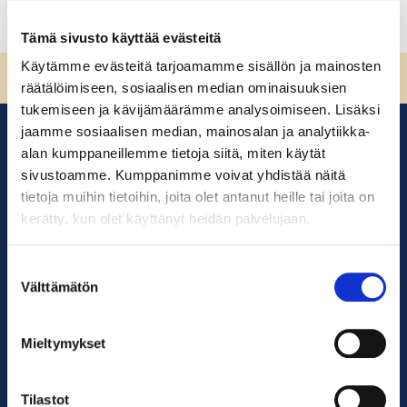
Tämä sivusto käyttää evästeitä
Käytämme evästeitä tarjoamamme sisällön ja mainosten
Sivun alkuun
räätälöimiseen, sosiaalisen median ominaisuuksien
tukemiseen ja kävijämäärämme analysoimiseen. Lisäksi
jaamme sosiaalisen median, mainosalan ja analytiikka-
alan kumppaneillemme tietoja siitä, miten käytät
sivustoamme. Kumppanimme voivat yhdistää näitä
tietoja muihin tietoihin, joita olet antanut heille tai joita on
kerätty, kun olet käyttänyt heidän palvelujaan.
Suostumuksen
Välttämätön
valinta
Suomen ympäristöopisto SYKLI
Esterinportti 1, 3. krs.
00240 Helsinki
Mieltymykset
050 529 6428
kadenjalki@sykli.fi
Tilastot