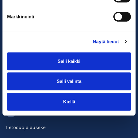
Markkinointi
Etusivu
Työnantajille
Näytä tiedot
Oppilaitokselle
Usein kysyttyä
Salli kaikki
Verkkokurssit
Kirjaudu
Salli valinta
Yhteystiedot
Kiellä
Facebook
Tietosuojalauseke