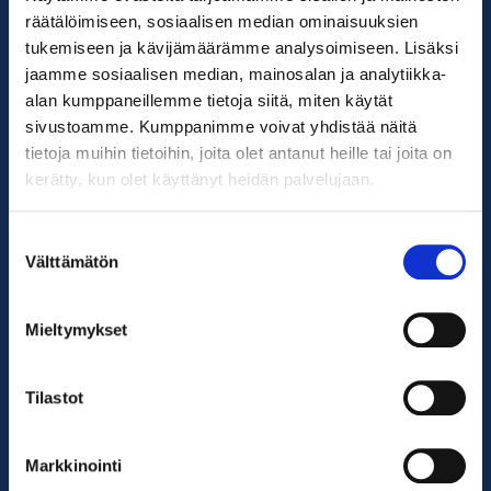
räätälöimiseen, sosiaalisen median ominaisuuksien
tukemiseen ja kävijämäärämme analysoimiseen. Lisäksi
jaamme sosiaalisen median, mainosalan ja analytiikka-
alan kumppaneillemme tietoja siitä, miten käytät
sivustoamme. Kumppanimme voivat yhdistää näitä
tietoja muihin tietoihin, joita olet antanut heille tai joita on
kerätty, kun olet käyttänyt heidän palvelujaan.
Suomen ympäristöopisto SYKLI
Esterinportti 1, 3. krs.
Suostumuksen
00240 Helsinki
Välttämätön
valinta
050 529 6428
kadenjalki@sykli.fi
Mieltymykset
Etusivu
Tilastot
Työnantajille
Markkinointi
Oppilaitokselle