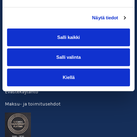
Usein kysyttyä
Näytä tiedot
Verkkokurssit
Kirjaudu
Salli kaikki
Yhteystiedot
Salli valinta
Facebook
Kiellä
Tietosuojalauseke
Evästekäytäntö
Maksu- ja toimitusehdot